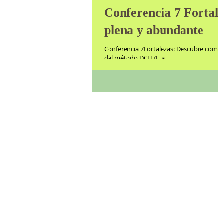
Conferencia 7 Forta
plena y abundante
Conferencia 7Fortalezas: Descubre como
del método DCH7F, a...