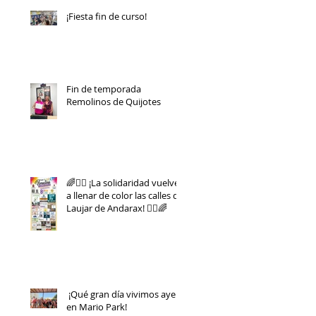
¡Fiesta fin de curso!
Fin de temporada
Remolinos de Quijotes
🌈🏃‍♀️ ¡La solidaridad vuelve
a llenar de color las calles de
Laujar de Andarax! 🏃‍♂️🌈
¡Qué gran día vivimos ayer
en Mario Park!