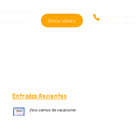
950 48 94 9
Dona ahora
CONTACTO
Atención con cita pr
Entradas Recientes
¡Nos vamos de vacaciones!