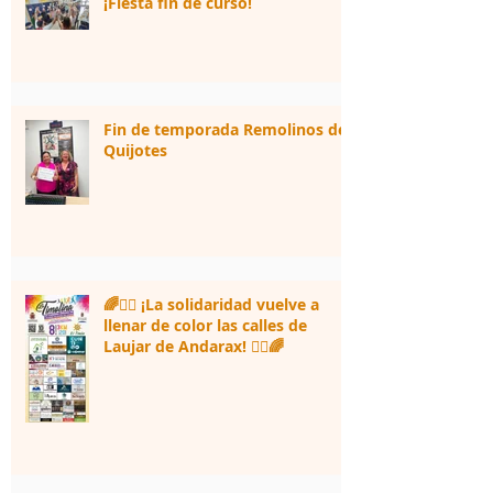
¡Fiesta fin de curso!
Fin de temporada Remolinos de
Quijotes
🌈🏃‍♀️ ¡La solidaridad vuelve a
llenar de color las calles de
Laujar de Andarax! 🏃‍♂️🌈