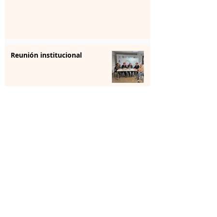
Reunión institucional
La farmacia se forma para
aportar “sensibilización” en
salud mental