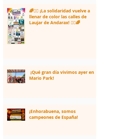
🌈🏃‍♀️ ¡La solidaridad vuelve a
llenar de color las calles de
Laujar de Andarax! 🏃‍♂️🌈
¡Qué gran día vivimos ayer en
Mario Park!
¡Enhorabuena, somos
campeones de España!