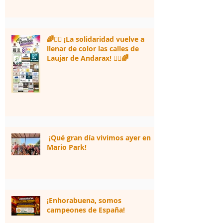
🌈🏃‍♀️ ¡La solidaridad vuelve a
llenar de color las calles de
Laujar de Andarax! 🏃‍♂️🌈
¡Qué gran día vivimos ayer en
Mario Park!
¡Enhorabuena, somos
campeones de España!