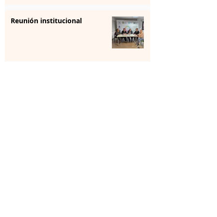
Reunión institucional
La farmacia se forma para
aportar “sensibilización” en
salud mental
1
/
5