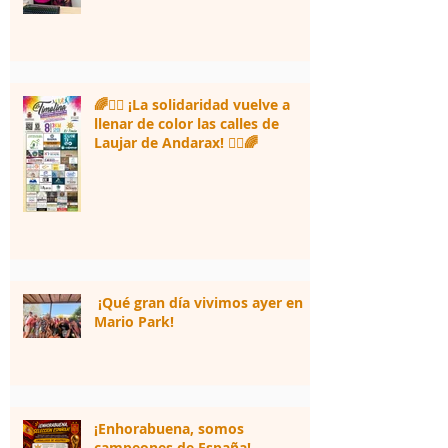
🌈🏃‍♀️ ¡La solidaridad vuelve a
llenar de color las calles de
Laujar de Andarax! 🏃‍♂️🌈
¡Qué gran día vivimos ayer en
Mario Park!
¡Enhorabuena, somos
campeones de España!