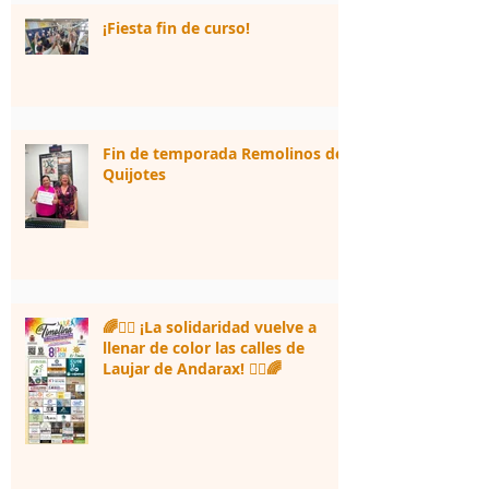
¡Fiesta fin de curso!
Fin de temporada Remolinos de
Quijotes
🌈🏃‍♀️ ¡La solidaridad vuelve a
llenar de color las calles de
Laujar de Andarax! 🏃‍♂️🌈