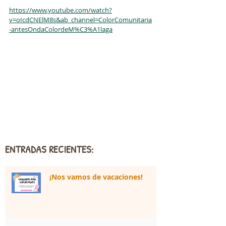
https://www.youtube.com/watch?
v=oIcdCNElM8s&ab_channel=ColorComunitaria
-antesOndaColordeM%C3%A1laga
ENTRADAS RECIENTES:
¡Nos vamos de vacaciones!