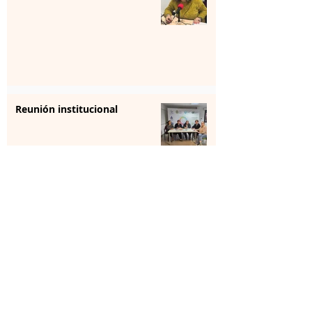
Reunión institucional
La farmacia se forma para
aportar “sensibilización” en
salud mental