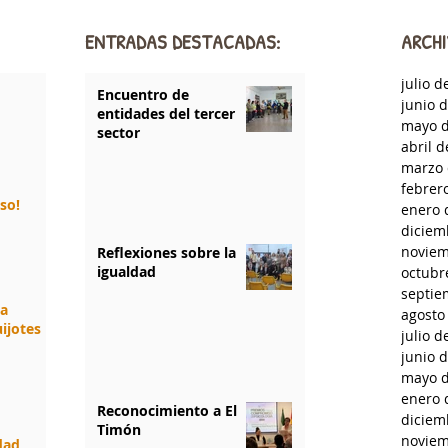
ENTRADAS DESTACADAS:
ARCHI
julio d
Encuentro de
junio 
entidades del tercer
mayo d
sector
abril 
marzo 
febrer
rso!
enero 
diciem
noviem
Reflexiones sobre la
igualdad
octubr
septie
da
agosto
ijotes
julio d
junio 
mayo d
enero 
Reconocimiento a El
diciem
Timón
noviem
idad