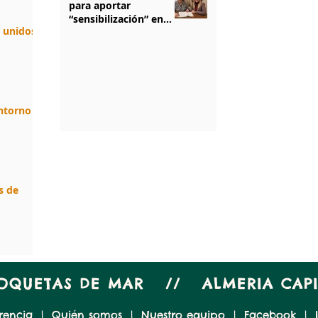
para aportar
“sensibilización” en
n unidos.
salud mental
1
/
5
entorno
s de
ROQUETAS DE MAR // ALMERIA CA
rencia
|
Quién somos
|
Nuestro equipo
|
Facebook
|