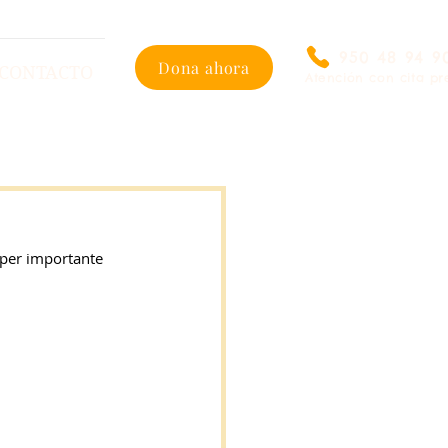
950 48 94 9
Dona ahora
CONTACTO
Atención con cita pr
per importante 