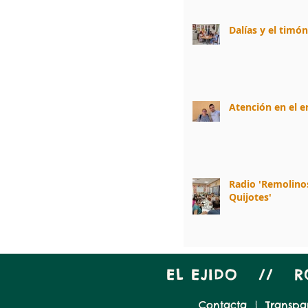
Dalías y el timó
Atención en el 
Radio 'Remolino
Quijotes'
EL EJIDO // 
Contacta
|
Transpa