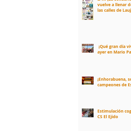
vuelve a llenar d
las calles de Lau
Andarax! 🏃‍♂️🌈
¡Qué gran día v
ayer en Mario Pa
¡Enhorabuena, 
campeones de E
Estimulación cog
CS El Ejido