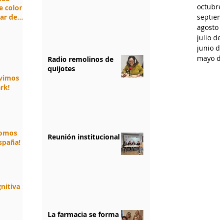
octubr
e color
jar de
septie
agosto
julio d
junio 
mayo d
Radio remolinos de
quijotes
ivimos
rk!
somos
Reunión institucional
spaña!
nitiva :
La farmacia se forma