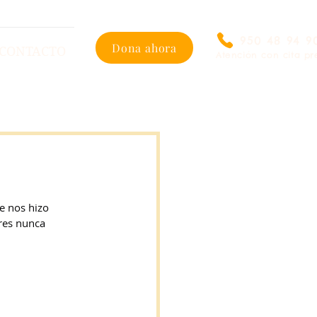
950 48 94 9
Dona ahora
CONTACTO
Atención con cita pr
 nos hizo 
res nunca 