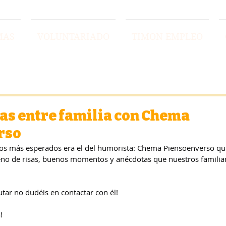
MAS
VOLUNTARIADO
TIMON EMPLEO
as entre familia con Chema
rso
s más esperados era el del humorista: Chema Piensoenverso que
lleno de risas, buenos momentos y anécdotas que nuestros familia
frutar no dudéis en contactar con él!
!