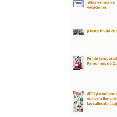
¡Nos vamos de
vacaciones!
¡Fiesta fin de cu
Fin de tempora
Remolinos de Qu
🌈🏃‍♀️ ¡La solidar
vuelve a llenar d
las calles de Lau
Andarax! 🏃‍♂️🌈