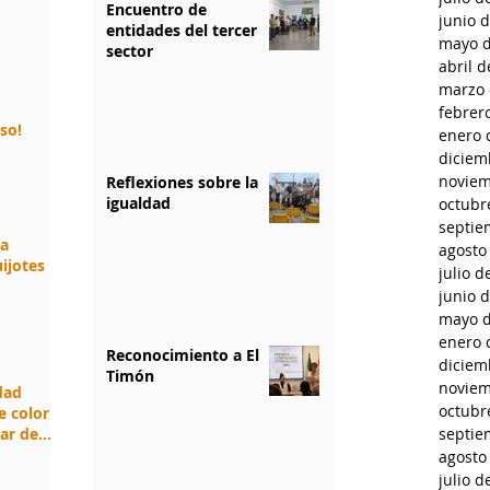
Encuentro de
junio 
entidades del tercer
mayo d
sector
abril 
marzo 
febrer
rso!
enero 
diciem
noviem
Reflexiones sobre la
igualdad
octubr
septie
da
agosto
ijotes
julio d
junio 
mayo d
enero 
Reconocimiento a El
diciem
Timón
noviem
idad
octubr
e color
jar de
septie
agosto
julio d