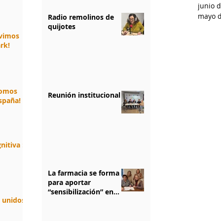
junio 
mayo d
Radio remolinos de
quijotes
ivimos
rk!
somos
Reunión institucional
spaña!
nitiva :
La farmacia se forma
para aportar
“sensibilización” en
n unidos.
salud mental