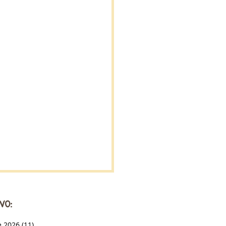
VO:
e 2026
(11)
11 entradas