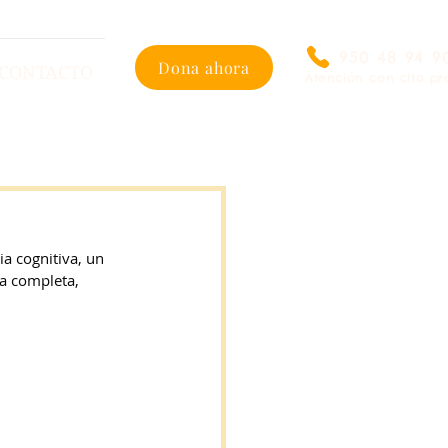
950 48 94 9
Dona ahora
CONTACTO
Atención con cita pr
 cognitiva, un 
a completa, 