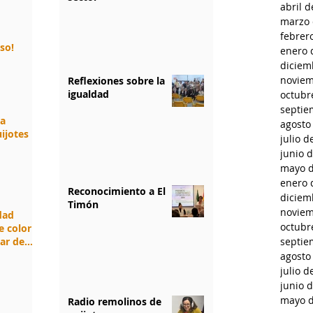
abril 
marzo 
febrer
rso!
enero 
diciem
noviem
Reflexiones sobre la
igualdad
octubr
septie
da
agosto
ijotes
julio d
junio 
mayo d
enero 
Reconocimiento a El
diciem
Timón
noviem
idad
octubr
e color
jar de
septie
agosto
julio d
junio 
mayo d
Radio remolinos de