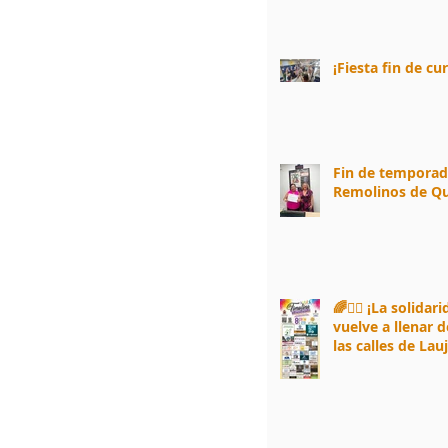
¡Fiesta fin de cu
Fin de tempora
Remolinos de Qu
🌈🏃‍♀️ ¡La solidar
vuelve a llenar d
las calles de Lau
Andarax! 🏃‍♂️🌈