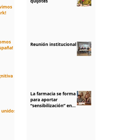
quijotes
ivimos
rk!
somos
Reunión institucional
spaña!
nitiva :
La farmacia se forma
para aportar
“sensibilización” en
n unidos.
salud mental