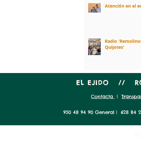
Atención en el 
Radio 'Remolino
Quijotes'
EL EJIDO // 
Contacta
|
Transpa
950 48 94 90 General | 628 84 2
Po