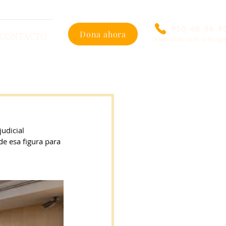
950 48 94 9
Dona ahora
CONTACTO
Atención con cita pr
udicial
e esa figura para 