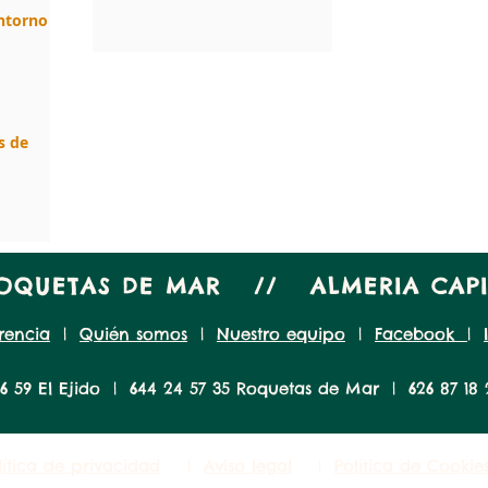
1
/
5
entorno
s de
ROQUETAS DE MAR // ALMERIA CA
rencia
|
Quién somos
|
Nuestro equipo
|
Facebook
|
6 59 El Ejido | 644 24 57 35 Roquetas de Mar | 626 87 18 
lítica de privacidad
|
Aviso legal
|
Política de Cookie