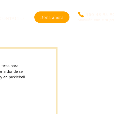
950 48 94 9
Dona ahora
CONTACTO
Atención con cita pr
uticas para 
ería donde se 
y en pickleball.