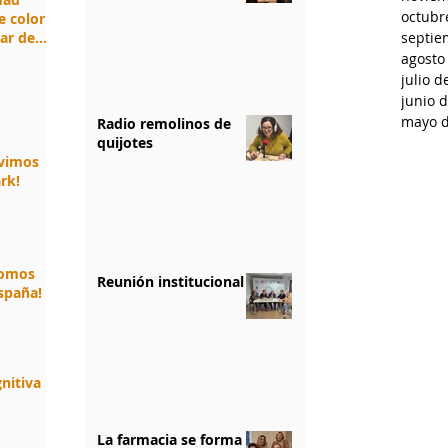
octubr
e color
jar de
septie
agosto
julio d
junio 
mayo d
Radio remolinos de
quijotes
ivimos
rk!
somos
Reunión institucional
spaña!
nitiva :
La farmacia se forma