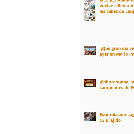
vuelve a llenar d
las calles de Lau
Andarax! 🏃‍♂️🌈
¡Qué gran día v
ayer en Mario Pa
¡Enhorabuena, 
campeones de E
Estimulación cog
CS El Ejido