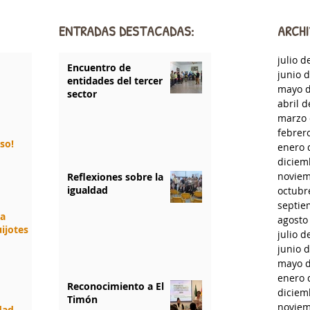
ENTRADAS DESTACADAS:
ARCHI
julio d
Encuentro de
junio 
entidades del tercer
mayo d
sector
abril 
marzo 
febrer
rso!
enero 
diciem
noviem
Reflexiones sobre la
igualdad
octubr
septie
da
agosto
ijotes
julio d
junio 
mayo d
enero 
Reconocimiento a El
diciem
Timón
noviem
idad