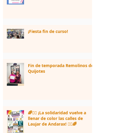
¡Fiesta fin de curso!
Fin de temporada Remolinos de
Quijotes
🌈🏃‍♀️ ¡La solidaridad vuelve a
llenar de color las calles de
Laujar de Andarax! 🏃‍♂️🌈