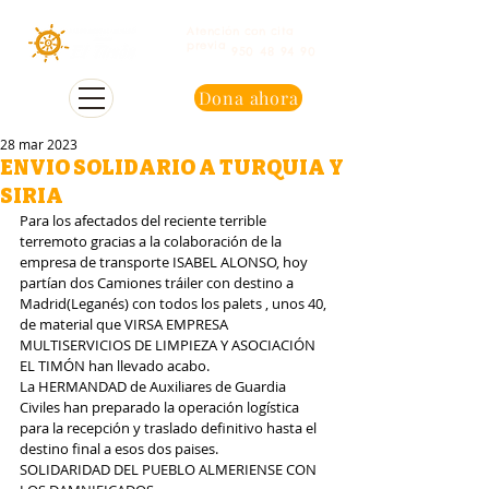
Atención con cita
previa
950 48 94 90
Dona ahora
28 mar 2023
ENVIO SOLIDARIO A TURQUIA Y
SIRIA
Para los afectados del reciente terrible 
terremoto gracias a la colaboración de la 
empresa de transporte ISABEL ALONSO, hoy 
partían dos Camiones tráiler con destino a 
Madrid(Leganés) con todos los palets , unos 40, 
de material que VIRSA EMPRESA 
MULTISERVICIOS DE LIMPIEZA Y ASOCIACIÓN 
EL TIMÓN han llevado acabo.
La HERMANDAD de Auxiliares de Guardia 
Civiles han preparado la operación logística 
para la recepción y traslado definitivo hasta el 
destino final a esos dos paises.
SOLIDARIDAD DEL PUEBLO ALMERIENSE CON 