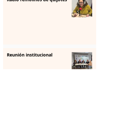
Reunión institucional
La farmacia se forma para
aportar “sensibilización” en
salud mental