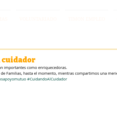
MAS
VOLUNTARIADO
TIMON EMPLEO
l cuidador
tan importantes como enriquecedoras.
a de Familias, hasta el momento, mientras compartimos una meri
osapoyomutuo
#CuidandoAlCuidador