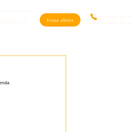
950 48 94 9
Dona ahora
CONTACTO
Atención con cita pr
enda.