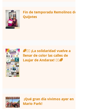
Fin de temporada Remolinos de
Quijotes
🌈🏃‍♀️ ¡La solidaridad vuelve a
llenar de color las calles de
Laujar de Andarax! 🏃‍♂️🌈
¡Qué gran día vivimos ayer en
Mario Park!