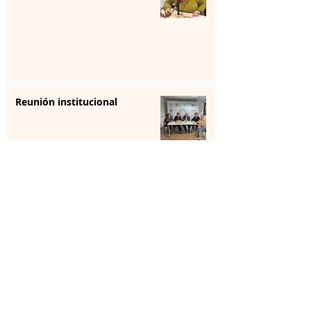
Reunión institucional
La farmacia se forma para
aportar “sensibilización” en
salud mental