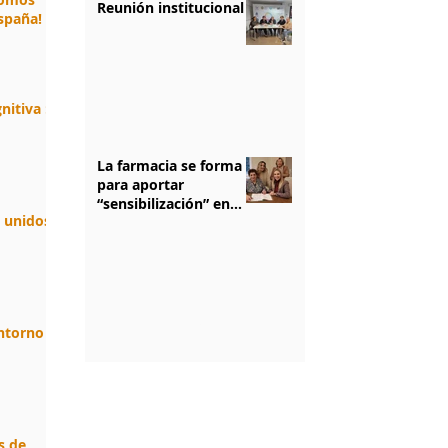
Reunión institucional
spaña!
nitiva :
La farmacia se forma
para aportar
“sensibilización” en
n unidos.
salud mental
1
/
5
entorno
s de