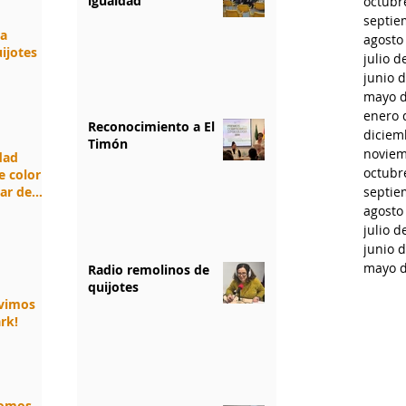
igualdad
octubr
septie
da
agosto
ijotes
julio d
junio 
mayo d
enero 
Reconocimiento a El
diciem
Timón
noviem
idad
octubr
e color
jar de
septie
agosto
julio d
junio 
mayo d
Radio remolinos de
quijotes
ivimos
rk!
somos