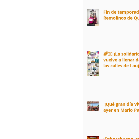
Fin de tempora
Remolinos de Qu
🌈🏃‍♀️ ¡La solidar
vuelve a llenar d
las calles de Lau
Andarax! 🏃‍♂️🌈
¡Qué gran día v
ayer en Mario Pa
¡Enhorabuena, 