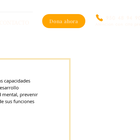
950 48 94 9
Dona ahora
CONTACTO
Atención con cita pr
as capacidades 
esarrollo 
d mental, prevenir 
de sus funciones 