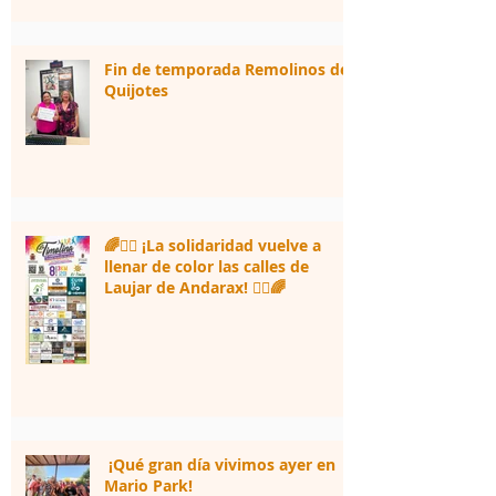
Fin de temporada Remolinos de
Quijotes
🌈🏃‍♀️ ¡La solidaridad vuelve a
llenar de color las calles de
Laujar de Andarax! 🏃‍♂️🌈
¡Qué gran día vivimos ayer en
Mario Park!