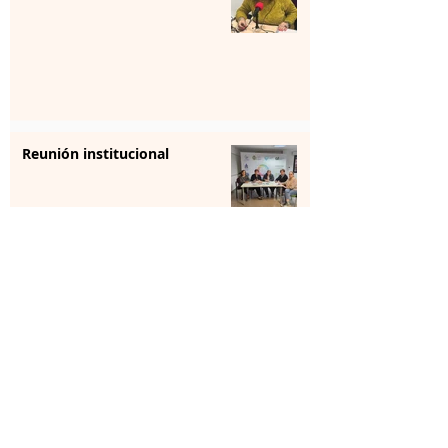
Reunión institucional
La farmacia se forma para
aportar “sensibilización” en
salud mental