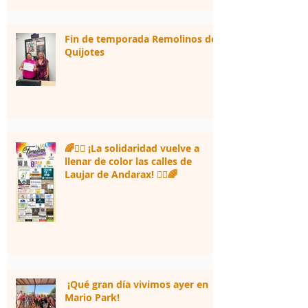
Fin de temporada Remolinos de
Quijotes
🌈🏃‍♀️ ¡La solidaridad vuelve a
llenar de color las calles de
Laujar de Andarax! 🏃‍♂️🌈
¡Qué gran día vivimos ayer en
Mario Park!