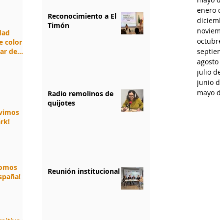
enero 
Reconocimiento a El
diciem
Timón
noviem
idad
octubr
e color
jar de
septie
agosto
julio d
junio 
mayo d
Radio remolinos de
quijotes
ivimos
rk!
somos
Reunión institucional
spaña!