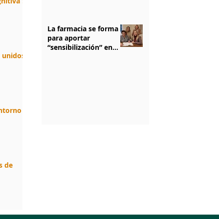
nitiva :
La farmacia se forma
para aportar
“sensibilización” en
n unidos.
salud mental
1
/
5
entorno
s de