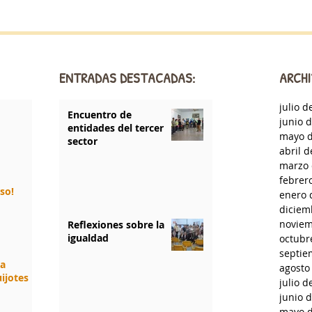
ENTRADAS DESTACADAS:
ARCHI
julio d
Encuentro de
junio 
entidades del tercer
mayo d
sector
abril 
marzo 
febrer
rso!
enero 
diciem
noviem
Reflexiones sobre la
igualdad
octubr
septie
da
agosto
ijotes
julio d
junio 
mayo d