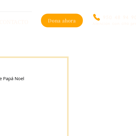
950 48 94 9
Dona ahora
CONTACTO
Atención con cita pr
de Papá Noel 