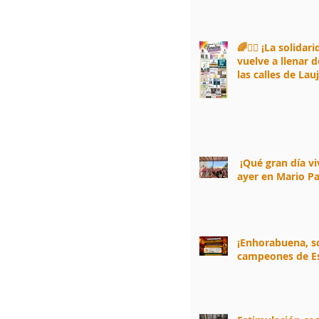
🌈🏃‍♀️ ¡La solidar
vuelve a llenar d
las calles de Lau
Andarax! 🏃‍♂️🌈
¡Qué gran día v
ayer en Mario Pa
¡Enhorabuena, 
campeones de E