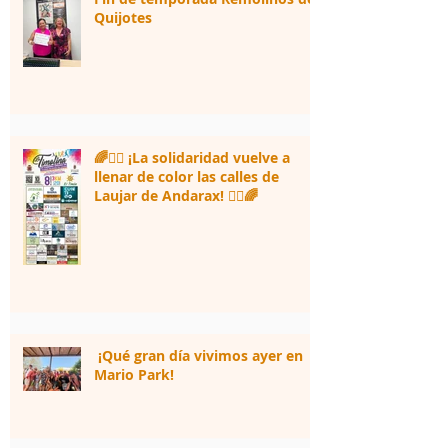
Quijotes
🌈🏃‍♀️ ¡La solidaridad vuelve a
llenar de color las calles de
Laujar de Andarax! 🏃‍♂️🌈
¡Qué gran día vivimos ayer en
Mario Park!