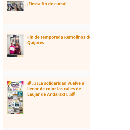
¡Fiesta fin de curso!
Fin de temporada Remolinos de
Quijotes
🌈🏃‍♀️ ¡La solidaridad vuelve a
llenar de color las calles de
Laujar de Andarax! 🏃‍♂️🌈