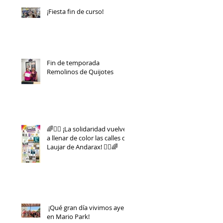
¡Fiesta fin de curso!
Fin de temporada
Remolinos de Quijotes
🌈🏃‍♀️ ¡La solidaridad vuelve
a llenar de color las calles de
Laujar de Andarax! 🏃‍♂️🌈
¡Qué gran día vivimos ayer
en Mario Park!