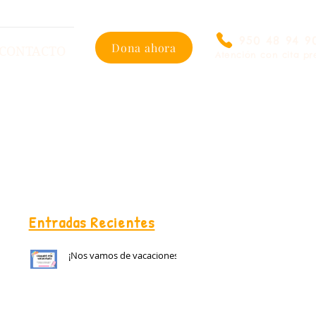
950 48 94 9
Dona ahora
CONTACTO
Atención con cita pr
Entradas Recientes
¡Nos vamos de vacaciones!