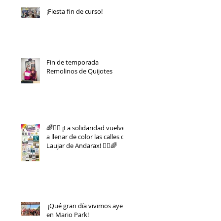
¡Fiesta fin de curso!
Fin de temporada
Remolinos de Quijotes
🌈🏃‍♀️ ¡La solidaridad vuelve
a llenar de color las calles de
Laujar de Andarax! 🏃‍♂️🌈
¡Qué gran día vivimos ayer
en Mario Park!