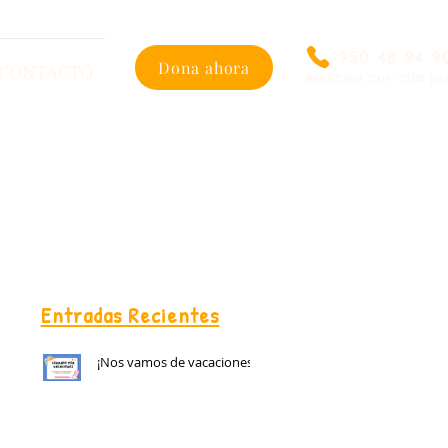
950 48 94 9
Dona ahora
CONTACTO
Atención con cita pr
Entradas Recientes
¡Nos vamos de vacaciones!