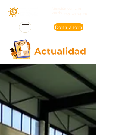
Atención con cita
previa
950 48 94 90
Dona ahora