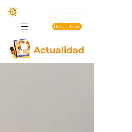
Atención con cita
previa
950 48 94 90
Dona ahora