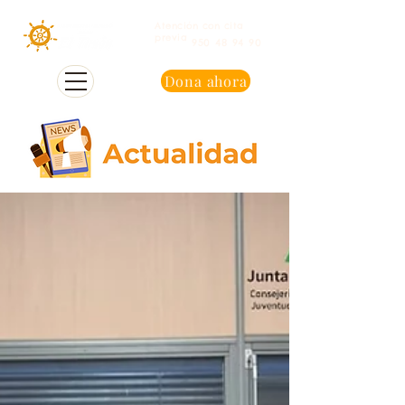
Atención con cita
previa
950 48 94 90
Dona ahora