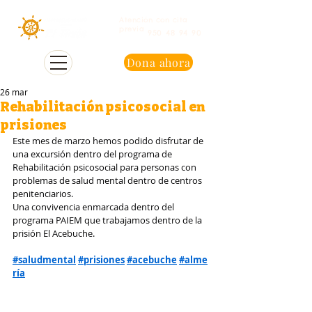
Atención con cita
previa
950 48 94 90
Dona ahora
26 mar
Rehabilitación psicosocial en
prisiones
Este mes de marzo hemos podido disfrutar de 
una excursión dentro del programa de 
Rehabilitación psicosocial para personas con 
problemas de salud mental dentro de centros 
penitenciarios.
Una convivencia enmarcada dentro del 
programa PAIEM que trabajamos dentro de la 
prisión El Acebuche.
#saludmental
#prisiones
#acebuche
#alme
ría