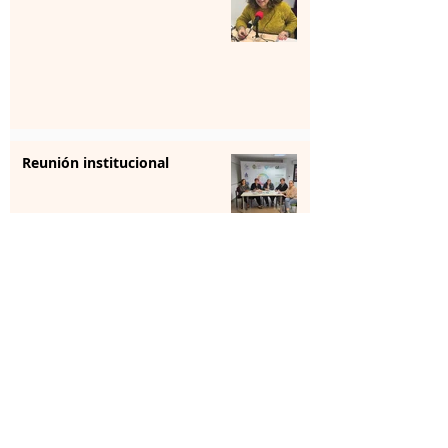
Reunión institucional
La farmacia se forma para
aportar “sensibilización” en
salud mental