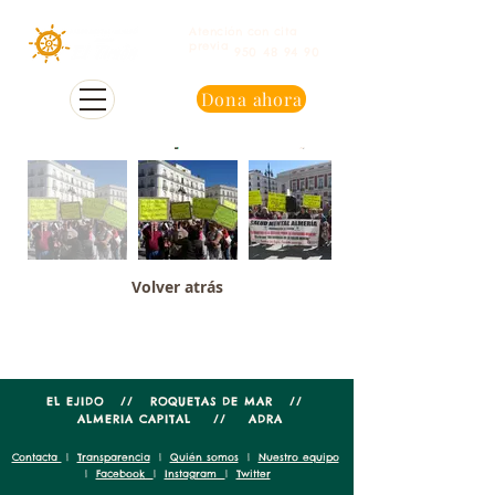
Atención con cita
previa
950 48 94 90
Dona ahora
Volver atrás
EL EJIDO // ROQUETAS DE MAR //
ALMERIA CAPITAL // ADRA
Contacta
|
Transparencia
|
Quién somos
|
Nuestro equipo
|
Facebook
|
Instagram
|
Twitter