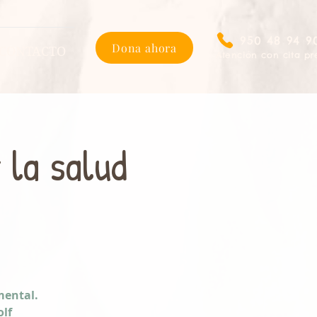
950 48 94 9
Dona ahora
CONTACTO
Atención con cita pr
 la salud
mental.
olf