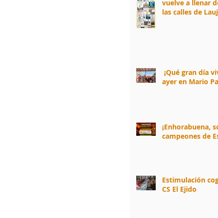
vuelve a llenar d
las calles de Lau
Andarax! 🏃‍♂️🌈
¡Qué gran día v
ayer en Mario Pa
¡Enhorabuena, 
campeones de E
Estimulación cog
CS El Ejido