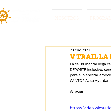
NOSOTROS
PROGRA
29 ene 2024
V TRAIL LA 
La salud mental llega c
DEPORTE inclusivo, sens
para el bienestar emoci
CANTORIA, su Ayuntamien
¡Gracias!
https://video.wixsta