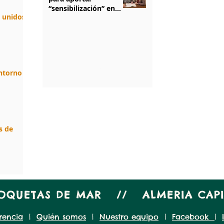
“sensibilización” en
n unidos.
salud mental
1
/
5
entorno
s de
ROQUETAS DE MAR // ALMERIA CA
rencia
|
Quién somos
|
Nuestro equipo
|
Facebook
|