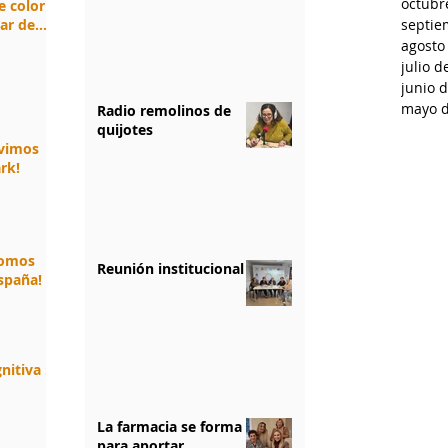
octubr
e color
jar de
septie
agosto
julio d
junio 
mayo d
Radio remolinos de
quijotes
ivimos
rk!
somos
Reunión institucional
spaña!
nitiva :
La farmacia se forma
para aportar