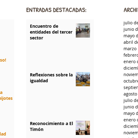
ENTRADAS DESTACADAS:
ARCHI
julio d
Encuentro de
junio 
entidades del tercer
mayo d
sector
abril 
marzo 
febrer
rso!
enero 
diciem
noviem
Reflexiones sobre la
igualdad
octubr
septie
da
agosto
ijotes
julio d
junio 
mayo d
enero 
Reconocimiento a El
diciem
Timón
noviem
idad