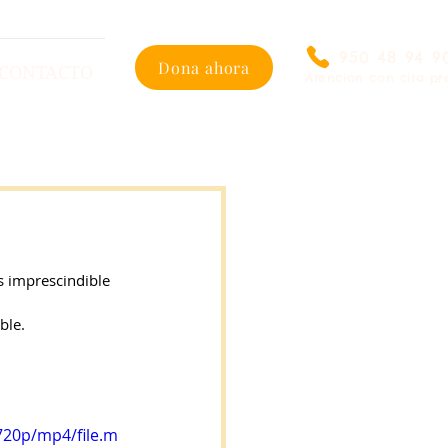
950 48 94 9
Dona ahora
CONTACTO
Atención con cita pr
 imprescindible 
ble.
720p/mp4/file.m