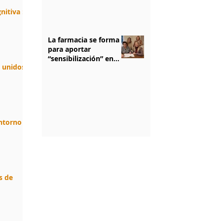
nitiva :
La farmacia se forma
para aportar
“sensibilización” en
n unidos.
salud mental
1
/
5
entorno
s de