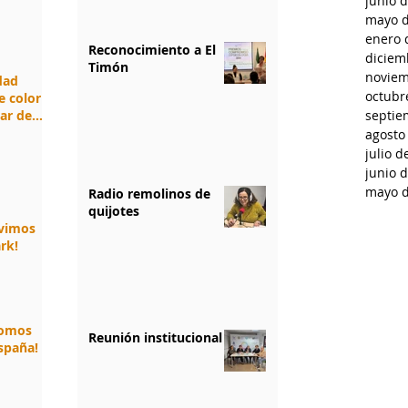
junio 
mayo d
enero 
Reconocimiento a El
diciem
Timón
noviem
idad
octubr
e color
jar de
septie
agosto
julio d
junio 
mayo d
Radio remolinos de
quijotes
ivimos
rk!
somos
Reunión institucional
spaña!