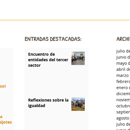
ENTRADAS DESTACADAS:
ARCHI
julio d
Encuentro de
junio 
entidades del tercer
mayo d
sector
abril 
marzo 
febrer
rso!
enero 
diciem
noviem
Reflexiones sobre la
igualdad
octubr
septie
da
agosto
ijotes
julio d