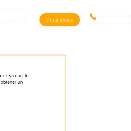
950 48 94 9
Dona ahora
CONTACTO
Atención con cita pr
re, ya que, lo 
 obtener un 