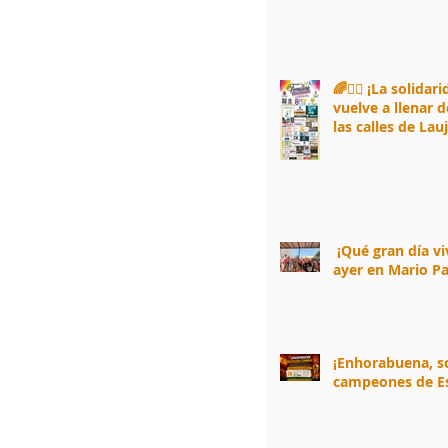
🌈🏃‍♀️ ¡La solidar
vuelve a llenar d
las calles de Lau
Andarax! 🏃‍♂️🌈
¡Qué gran día v
ayer en Mario Pa
¡Enhorabuena, 
campeones de E