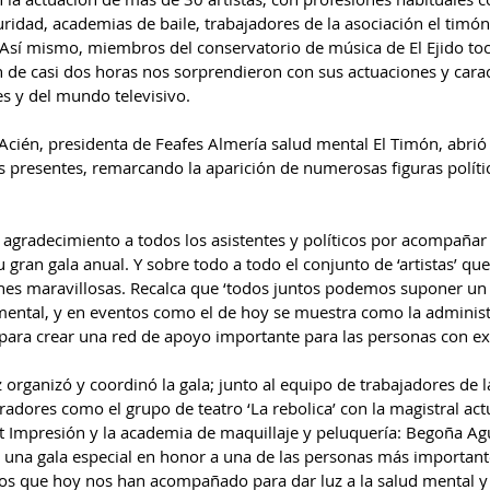
uridad, academias de baile, trabajadores de la asociación el timón
Así mismo, miembros del conservatorio de música de El Ejido toca
 de casi dos horas nos sorprendieron con sus actuaciones y carac
s y del mundo televisivo.
Acién, presidenta de Feafes Almería salud mental El Timón, abrió
os presentes, remarcando la aparición de numerosas figuras políti
 agradecimiento a todos los asistentes y políticos por acompañar a
gran gala anual. Y sobre todo a todo el conjunto de ‘artistas’ que
nes maravillosas. Recalca que ‘todos juntos podemos suponer un
mental, y en eventos como el de hoy se muestra como la administ
 para crear una red de apoyo importante para las personas con ex
 organizó y coordinó la gala; junto al equipo de trabajadores de la
adores como el grupo de teatro ‘La rebolica’ con la magistral ac
et Impresión y la academia de maquillaje y peluquería: Begoña Agu
s una gala especial en honor a una de las personas más important
los que hoy nos han acompañado para dar luz a la salud mental y 