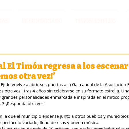
MAS
VOLUNTARIADO
TIMON EMPLEO
l El Timón regresa a los escenar
vemos otra vez!’
l Ejido vuelve a abrir sus puertas a la Gala anual de la Asociación 
os otra vez!, tras 4 años sin celebrarse en su formato estrella. Un
y grandes personalidades enmarcada e inspirada en el mítico pro
2, 3 ¡Responda otra vez!
n la que el municipio ejidense junto a otros pueblos y municipios
spectáculo variado, lleno de risas y buena música.
 la actuación de más de 30 artistas, con profesiones habituales 