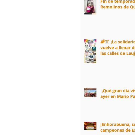
Fin de tempora
Remolinos de Qu
🌈🏃‍♀️ ¡La solidar
vuelve a llenar d
las calles de Lau
Andarax! 🏃‍♂️🌈
¡Qué gran día v
ayer en Mario Pa
¡Enhorabuena, 
campeones de E