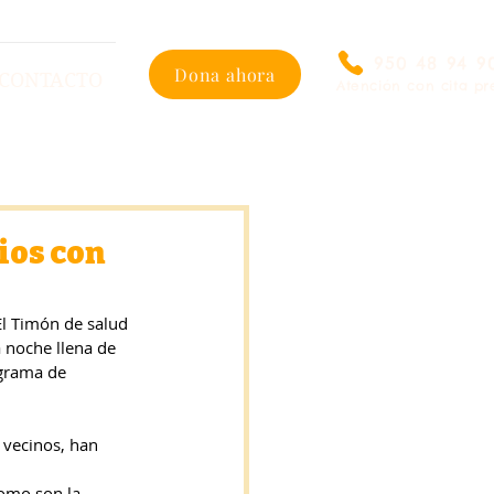
950 48 94 9
Dona ahora
CONTACTO
Atención con cita pr
ios con
El Timón de salud 
a noche llena de 
grama de 
 vecinos, han 
como son la 