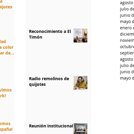
da
agosto
ijotes
julio d
junio 
mayo d
enero 
Reconocimiento a El
diciem
Timón
noviem
idad
octubr
e color
jar de
septie
agosto
julio d
junio 
mayo d
Radio remolinos de
quijotes
ivimos
rk!
somos
Reunión institucional
spaña!