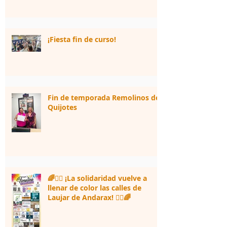
¡Fiesta fin de curso!
Fin de temporada Remolinos de
Quijotes
🌈🏃‍♀️ ¡La solidaridad vuelve a
llenar de color las calles de
Laujar de Andarax! 🏃‍♂️🌈