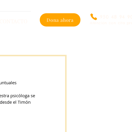
950 48 94 9
Dona ahora
CONTACTO
Atención con cita pr
untuales 
stra psicóloga se 
 desde el Timón 