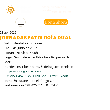
Atención con cita
previa
950 48 94 90
Dona ahora
28 abr 2022
JORNADAS PATOLOGÍA DUAL
Salud Mental y Adicciones
Día. 8 de Junio de 2022
Horario: 9:00h a 14:00h
Lugar: Salón de actos Biblioteca Roquetas de 
Mar.
Pueden inscribirse a través del siguiente enlace 
https://docs.google.com/
…/1VP7iC4oZIK9c2LFDVQMdPEBYckK…/edit
También escaneando el código QR
+información 628842659 / 950489490