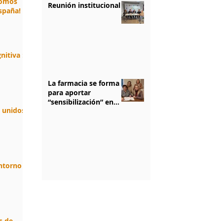
somos
Reunión institucional
spaña!
nitiva :
La farmacia se forma
para aportar
“sensibilización” en
n unidos.
salud mental
1
/
5
entorno
s de