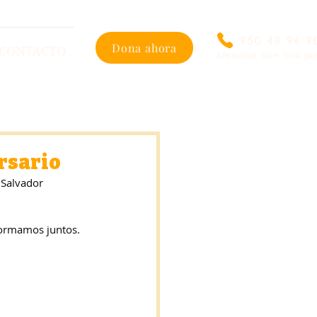
950 48 94 9
Dona ahora
CONTACTO
Atención con cita pr
rsario
 Salvador 
formamos juntos.