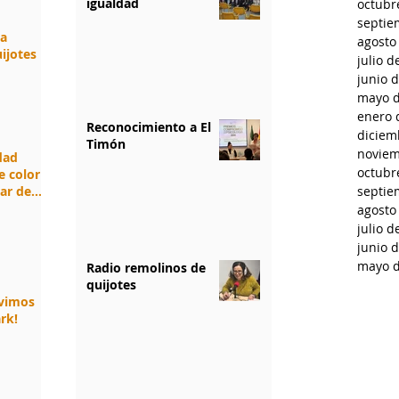
igualdad
octubr
septie
da
agosto
ijotes
julio d
junio 
mayo d
enero 
Reconocimiento a El
diciem
Timón
noviem
idad
octubr
e color
jar de
septie
agosto
julio d
junio 
mayo d
Radio remolinos de
quijotes
ivimos
rk!