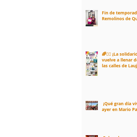
Fin de tempora
Remolinos de Qu
🌈🏃‍♀️ ¡La solidar
vuelve a llenar d
las calles de Lau
Andarax! 🏃‍♂️🌈
¡Qué gran día v
ayer en Mario Pa