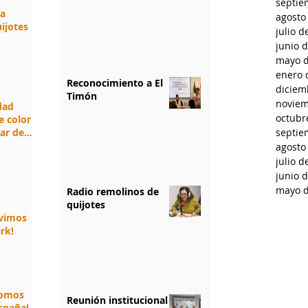
septie
da
agosto
ijotes
julio d
junio 
mayo d
enero 
Reconocimiento a El
diciem
Timón
noviem
idad
octubr
e color
jar de
septie
agosto
julio d
junio 
mayo d
Radio remolinos de
quijotes
ivimos
rk!
somos
Reunión institucional
spaña!