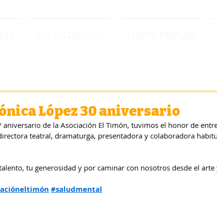
MAS
VOLUNTARIADO
TIMON EMPLEO
nica López 30 aniversario
º aniversario de la Asociación El Timón, tuvimos el honor de entr
directora teatral, dramaturga, presentadora y colaboradora habitu
talento, tu generosidad y por caminar con nosotros desde el arte 
iacióneltimón
#saludmental