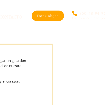
950 48 94 9
Dona ahora
CONTACTO
Atención con cita pr
egar un galardón 
al de nuestra 
y el corazón.