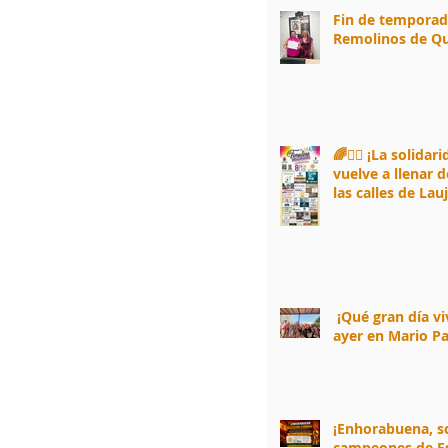
Fin de tempora
Remolinos de Qu
🌈🏃‍♀️ ¡La solidar
vuelve a llenar d
las calles de Lau
Andarax! 🏃‍♂️🌈
¡Qué gran día v
ayer en Mario Pa
¡Enhorabuena, 
campeones de E