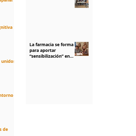
nitiva :
La farmacia se forma
para aportar
“sensibilización” en
n unidos.
salud mental
1
/
5
entorno
s de