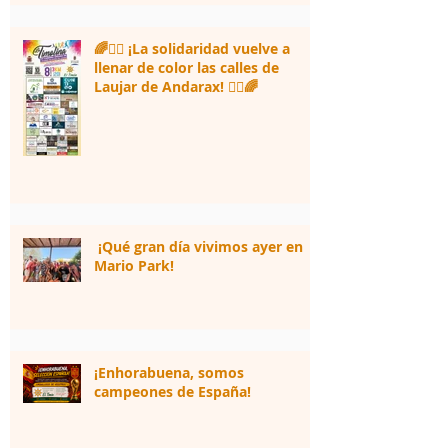
🌈🏃‍♀️ ¡La solidaridad vuelve a
llenar de color las calles de
Laujar de Andarax! 🏃‍♂️🌈
¡Qué gran día vivimos ayer en
Mario Park!
¡Enhorabuena, somos
campeones de España!