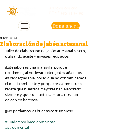
Atención con cita
previa
950 48 94 90
Dona ahora
9 abr 2024
Elaboración de jabón artesanal
Taller de elaboración de jabón artesanal casero, 
utilizando aceite y envases reciclados.
¡Este jabón es una maravilla! porque 
reciclamos, al no llevar detergentes añadidos 
es biodegradable, por lo que no contaminamos 
el medio ambiente y porque rescatamos una 
receta que nuestros mayores han elaborado 
siempre y que con tanta sabiduría nos han 
dejado en herencia.
¡¡No perdamos las buenas costumbres!!
#CuidemosElMedioAmbiente
#saludmental