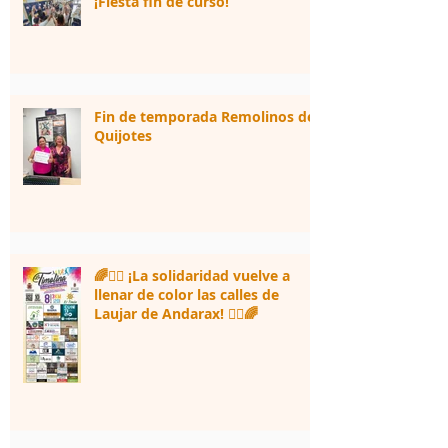
¡Fiesta fin de curso!
Fin de temporada Remolinos de
Quijotes
🌈🏃‍♀️ ¡La solidaridad vuelve a
llenar de color las calles de
Laujar de Andarax! 🏃‍♂️🌈