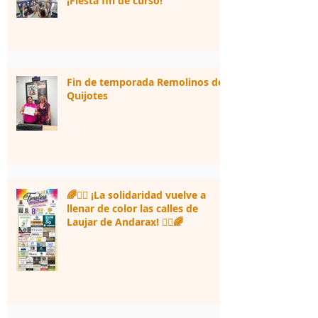
¡Fiesta fin de curso!
Fin de temporada Remolinos de
Quijotes
🌈🏃‍♀️ ¡La solidaridad vuelve a
llenar de color las calles de
Laujar de Andarax! 🏃‍♂️🌈