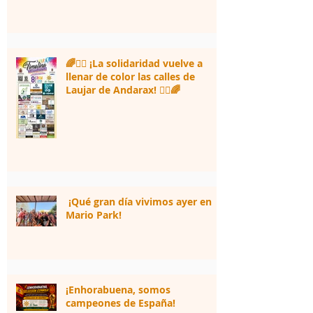
🌈🏃‍♀️ ¡La solidaridad vuelve a
llenar de color las calles de
Laujar de Andarax! 🏃‍♂️🌈
¡Qué gran día vivimos ayer en
Mario Park!
¡Enhorabuena, somos
campeones de España!