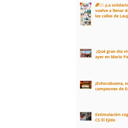
🌈🏃‍♀️ ¡La solidar
vuelve a llenar d
las calles de Lau
Andarax! 🏃‍♂️🌈
¡Qué gran día v
ayer en Mario Pa
¡Enhorabuena, 
campeones de E
Estimulación cog
CS El Ejido