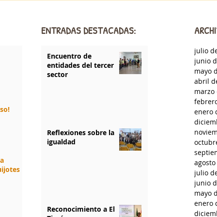
ENTRADAS DESTACADAS:
ARCHI
julio d
Encuentro de
junio 
entidades del tercer
mayo d
sector
abril 
marzo 
febrer
rso!
enero 
diciem
noviem
Reflexiones sobre la
igualdad
octubr
septie
da
agosto
ijotes
julio d
junio 
mayo d
enero 
Reconocimiento a El
diciem