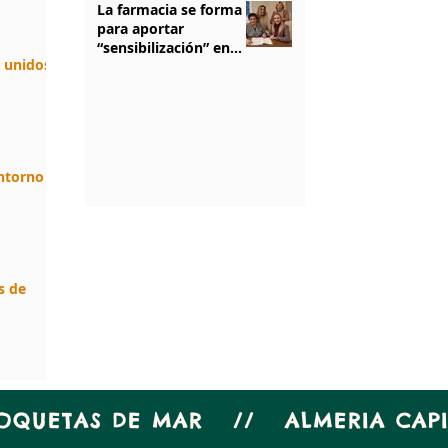
La farmacia se forma
para aportar
“sensibilización” en
n unidos.
salud mental
1
/
5
entorno
s de
ROQUETAS DE MAR // ALMERIA CA