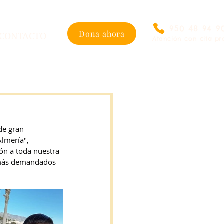
950 48 94 9
Dona ahora
CONTACTO
Atención con cita pr
de gran 
lmería", 
ón a toda nuestra 
s más demandados 