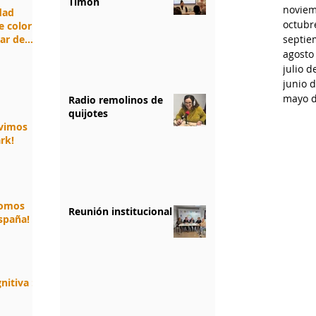
Timón
noviem
idad
octubr
e color
jar de
septie
agosto
julio d
junio 
mayo d
Radio remolinos de
quijotes
ivimos
rk!
somos
Reunión institucional
spaña!
nitiva :