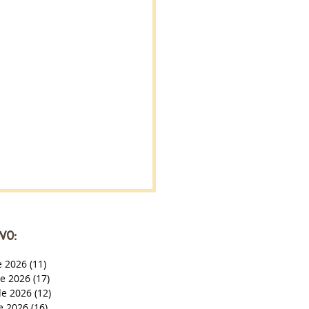
VO:
e 2026
(11)
11 entradas
de 2026
(17)
17 entradas
e 2026
(12)
12 entradas
de 2026
(16)
16 entradas