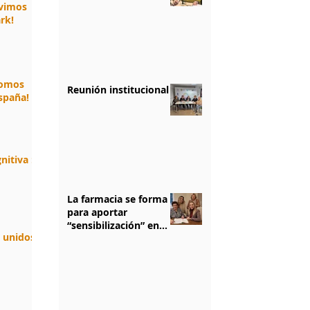
ivimos
rk!
somos
Reunión institucional
spaña!
nitiva :
La farmacia se forma
para aportar
“sensibilización” en
n unidos.
salud mental
1
/
5