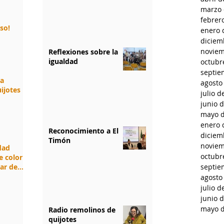
marzo 
febrer
rso!
enero 
diciem
noviem
Reflexiones sobre la
igualdad
octubr
septie
da
agosto
ijotes
julio d
junio 
mayo d
enero 
Reconocimiento a El
diciem
Timón
noviem
idad
octubr
e color
jar de
septie
agosto
julio d
junio 
mayo d
Radio remolinos de
quijotes