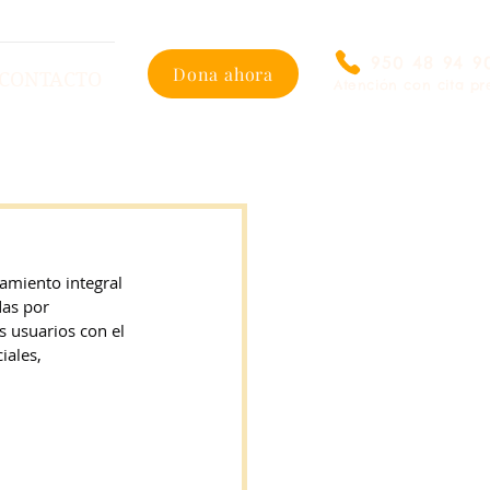
950 48 94 9
Dona ahora
CONTACTO
Atención con cita pr
miento integral 
as por 
usuarios con el 
iales, 