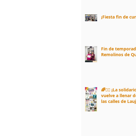
¡Fiesta fin de cu
Fin de tempora
Remolinos de Qu
🌈🏃‍♀️ ¡La solidar
vuelve a llenar d
las calles de Lau
Andarax! 🏃‍♂️🌈