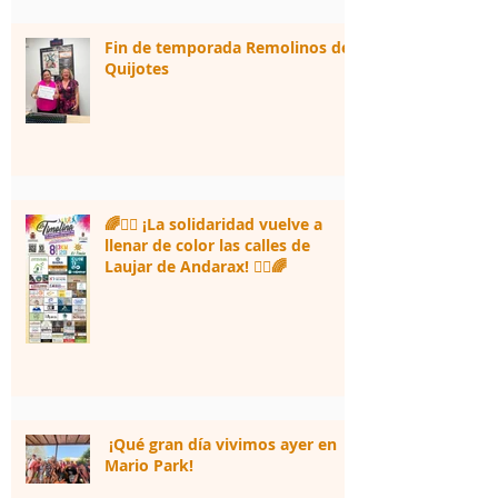
Fin de temporada Remolinos de
Quijotes
🌈🏃‍♀️ ¡La solidaridad vuelve a
llenar de color las calles de
Laujar de Andarax! 🏃‍♂️🌈
¡Qué gran día vivimos ayer en
Mario Park!