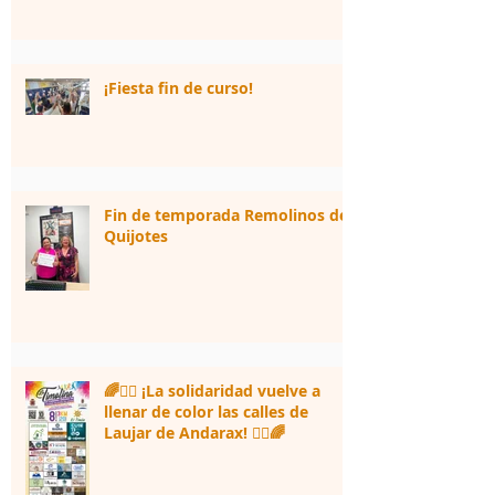
¡Fiesta fin de curso!
Fin de temporada Remolinos de
Quijotes
🌈🏃‍♀️ ¡La solidaridad vuelve a
llenar de color las calles de
Laujar de Andarax! 🏃‍♂️🌈