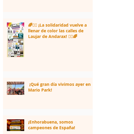
🌈🏃‍♀️ ¡La solidaridad vuelve a
llenar de color las calles de
Laujar de Andarax! 🏃‍♂️🌈
¡Qué gran día vivimos ayer en
Mario Park!
¡Enhorabuena, somos
campeones de España!